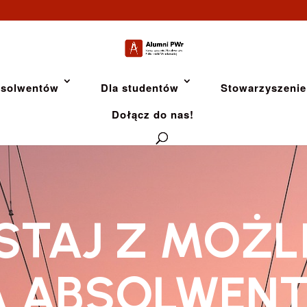
bsolwentów
Dla studentów
Stowarzyszenie
Dołącz do nas!
STAJ Z MOŻL
A ABSOLWEN