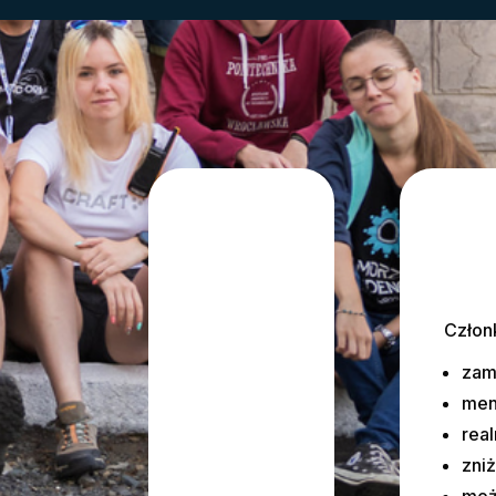
Człon
zam
men
rea
zniż