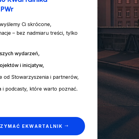
 PWr
 wyślemy Ci skrócone,
acje – bez nadmiaru treści, tylko
wszych wydarzeń,
jektów i inicjatyw,
je od Stowarzyszenia i partnerów,
a i podcasty, które warto poznać.
RZYMAĆ EKWARTALNIK