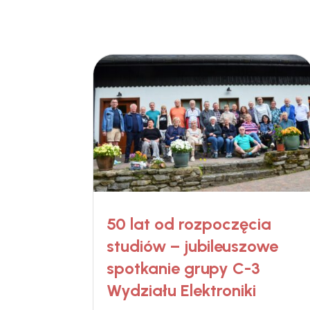
50 lat od rozpoczęcia
studiów – jubileuszowe
spotkanie grupy C-3
Wydziału Elektroniki