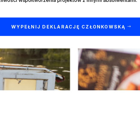
liwości współtworzenia projektów z innymi absolwentami.
WYPEŁNIJ DEKLARACJĘ CZŁONKOWSKĄ