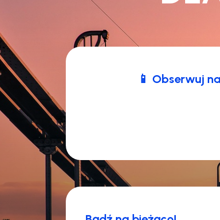
📱 Obserwuj nas
Bądź na bieżąco!