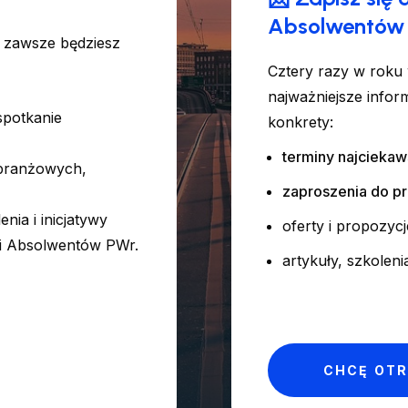
Absolwentów
 zawsze będziesz
Cztery razy w roku
najważniejsze inform
 spotkanie
konkrety:
terminy najcieka
 branżowych,
zaproszenia do pro
nia i inicjatywy
oferty i propozyc
ci Absolwentów PWr.
artykuły, szkoleni
CHCĘ OT