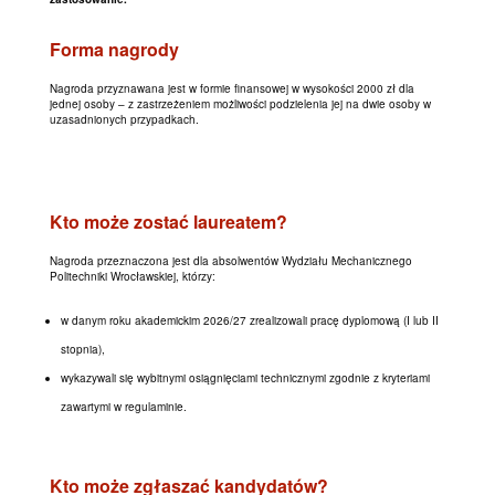
Forma nagrody
Nagroda przyznawana jest w formie finansowej w wysokości 2000 zł dla
jednej osoby – z zastrzeżeniem możliwości podzielenia jej na dwie osoby w
uzasadnionych przypadkach.
Kto może zostać laureatem?
Nagroda przeznaczona jest dla absolwentów Wydziału Mechanicznego
Politechniki Wrocławskiej, którzy:
w danym roku akademickim 2026/27 zrealizowali pracę dyplomową (I lub II
stopnia),
wykazywali się wybitnymi osiągnięciami technicznymi zgodnie z kryteriami
zawartymi w regulaminie.
Kto może zgłaszać kandydatów?