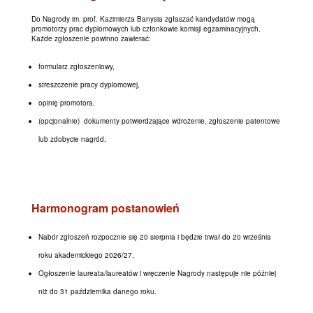
Do Nagrody im. prof. Kazimierza Banysia zgłaszać kandydatów mogą
promotorzy prac dyplomowych lub członkowie komisji egzaminacyjnych.
Każde zgłoszenie powinno zawierać:
formularz zgłoszeniowy,
streszczenie pracy dyplomowej,
opinię promotora,
(opcjonalnie) dokumenty potwierdzające wdrożenie, zgłoszenie patentowe
lub zdobycie nagród.
Harmonogram postanowień
Nabór zgłoszeń rozpocznie się 20 sierpnia i będzie trwał do 20 września
roku akademickiego 2026/27,
Ogłoszenie laureata/laureatów i wręczenie Nagrody następuje nie później
niż do 31 października danego roku.