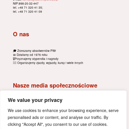
NIP:898-20-32-447
tel. +48 71 320 41 35;
tel. +48 71 320 41 09
O nas
🎓 Zrzeszamy absolwentów PWr
📅 Działamy od 1976 roku
🎖Przyznajemy stypendia i nagrody
🚴‍♂️ Organizujemy zjazdy, wyjazdy, kursy i wiele innych
Nasze media społecznościowe
We value your privacy
We use cookies to enhance your browsing experience, serve
personalised ads or content, and analyse our traffic. By
clicking "Accept All", you consent to our use of cookies.
polityka prywatności