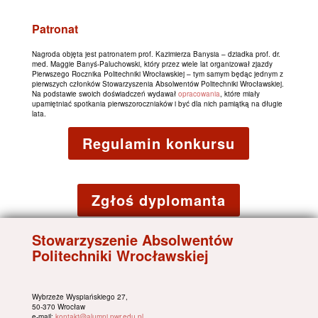
Patronat
Nagroda objęta jest patronatem prof. Kazimierza Banysia – dziadka prof. dr.
med. Maggie Banyś-Paluchowski, który przez wiele lat organizował zjazdy
Pierwszego Rocznika Politechniki Wrocławskiej – tym samym będąc jednym z
pierwszych członków Stowarzyszenia Absolwentów Politechniki Wrocławskiej.
Na podstawie swoich doświadczeń wydawał
opracowania
, które miały
upamiętniać spotkania pierwszoroczniaków i być dla nich pamiątką na długie
lata.
Regulamin konkursu
Zgłoś dyplomanta
Stowarzyszenie Absolwentów
Politechniki Wrocławskiej
Wybrzeże Wyspiańskiego 27,
50-370 Wrocław
e-mail:
kontakt@alumni.pwr.edu.pl