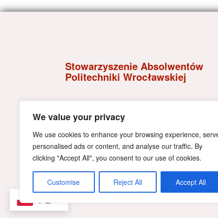
Stowarzyszenie Absolwentów
Politechniki Wrocławskiej
Wybrzeże Wyspiańskiego 27,
We value your privacy
50-370 Wrocław
e-mail:
kontakt@alumni.pwr.edu.pl
We use cookies to enhance your browsing experience, serv
NIP:898-20-32-447
tel. +48 71 320 41 35;
personalised ads or content, and analyse our traffic. By
tel. +48 71 320 41 09
clicking "Accept All", you consent to our use of cookies.
Customise
Reject All
Accept All
PL