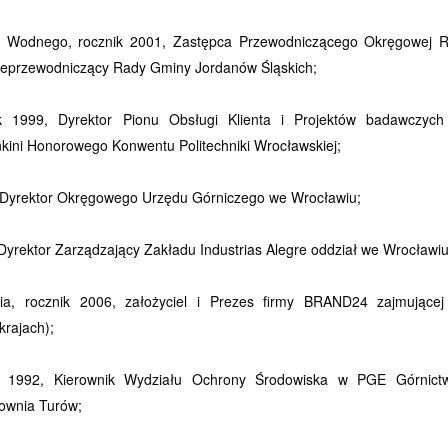
i Wodnego, rocznik 2001, Zastępca Przewodniczącego Okręgowej 
iceprzewodniczący Rady Gminy Jordanów Śląskich;
k 1999, Dyrektor Pionu Obsługi Klienta i Projektów badawczyc
ini Honorowego Konwentu Politechniki Wrocławskiej;
, Dyrektor Okręgowego Urzędu Górniczego we Wrocławiu;
 Dyrektor Zarządzający Zakładu Industrias Alegre oddział we Wrocławiu
ia, rocznik 2006, założyciel i Prezes firmy BRAND24 zajmującej
krajach);
k 1992, Kierownik Wydziału Ochrony Środowiska w PGE Górnict
ownia Turów;