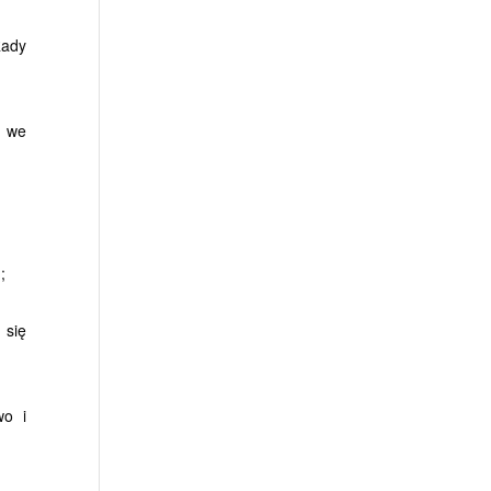
Rady
h we
;
 się
wo i