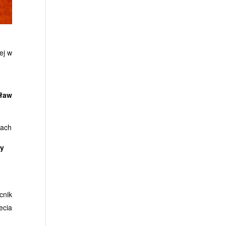
ej w
sław
nach
y
cnik
ecia