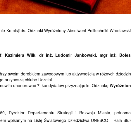
enie Komisji ds. Odznaki Wyróżniony Absolwent Politechniki Wrocławski
f. Kazimiera Wilk, dr inż. Ludomir
Jankowski, mgr inż. Bole
tórzy swoim dorobkiem zawodowym lub aktywnością w różnych dziedzi
go przynoszą chlubę Uczelni.
tanowiła uhonorować 7. kandydatów przyznając im Odznakę
Wyróżnion
989, Dyrektor Departamentu Strategii i Rozwoju Miasta, pełnomo
rem wpisanym na Listę Światowego Dziedzictwa UNESCO – Hala Stul