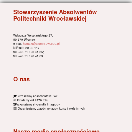
Stowarzyszenie Absolwentów
Politechniki Wrocławskiej
Wybrzeże Wyspiańskiego 27,
50-370 Wrocław
e-mail:
kontakt@alumni.pwr.edu.pl
NIP:898-20-32-447
tel. +48 71 320 41 35;
tel. +48 71 320 41 09
O nas
🎓 Zrzeszamy absolwentów PWr
📅 Działamy od 1976 roku
🎖Przyznajemy stypendia i nagrody
🚴‍♂️ Organizujemy zjazdy, wyjazdy, kursy i wiele innych
Nasze media społecznościowe