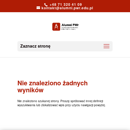
+48 71 320 41 09
kontakt@alumni.pwr.edu.pl
Zaznacz stronę
Nie znaleziono żadnych
wyników
Nie znaleziono szukanej strony. Proszę spróbować innej definicji
wyszukiwania lub zlokalizować wpis przy użyciu nawigacji powyżej.