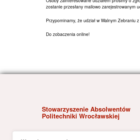
Osoby zainteresowane udziałem prosimy o zgło
zostanie przesłany mailowo zarejestrowanym u
Przypominamy, że udział w Walnym Zebraniu z
Do zobaczenia online!
Stowarzyszenie Absolwentów
Politechniki Wrocławskiej
Wybrzeże Wyspiańskiego 27,