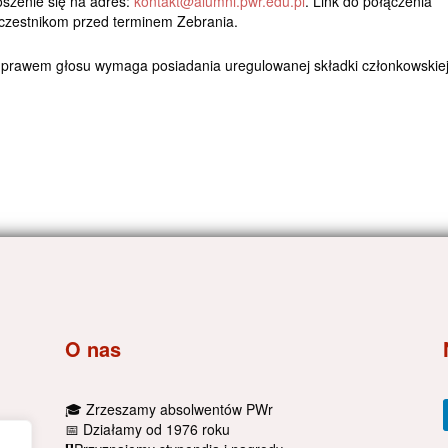
szenie się na adres:
kontakt@alumni.pwr.edu.pl
. Link do połączenia
czestnikom przed terminem Zebrania.
 prawem głosu wymaga posiadania uregulowanej składki członkowskiej
O nas
🎓 Zrzeszamy absolwentów PWr
📅 Działamy od 1976 roku