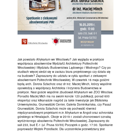
Jak powstało Afrykarium we Wrocławiu? Jak wygląda w praktyce
współpraca absolwentów WydziałU Architektury Politechniki
Wrocławskiej i Wydziału Budownictwa Lądowego i Wodnego? Czy po
studiach więcej siedzi się w zaciszu biura projektowego czy działa się
na budowie? Zapraszamy do udziału w cyklu spotkań z ciekawymi
absolwentami Politechniki Wrocławskiej. W czwartek 16 maja gośćmi
będą arch. Dorota Szlachcic oraz dr inż. Maciej Minch, którzy wspólnie
opowiedzą o współpracy Architekta i Inżyniera Budownictwa w
praktyce. Nasi goście wspólnie zbudowali Afrykarium we ZOO Wrocław.
Ponadto Maciej Mich ma na swoim koncie 120 publikacji, ponad 600
ekspertyz oraz kilkanaście nagród za takie inwestycje jak Biblioteka
Uniwersytecka, Grunwaldzki Center, Galeria Dominikańska, czy Pasaż
Grunwaldzki. Dorota Szlachcic może się pochwalić również
międzynarodowymi projektami m.in Afrykarium w Angoli oraz schroniska
górskiego w Himalajach. Oboje w 2019 r. zostali uhonorowani oznaką
wyróżnionego absolwenta Politechniki Wrocławskiej. Zapraszamy do
sali 233, bud E-1 (ul. Prusa 53/55) Początek o godz. 17:00. Spotkanie
poprowadzi Wojtek Przedlacki. Dla uczestników przewidziany jest