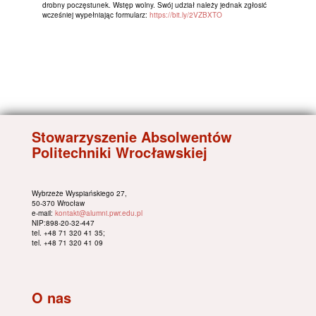
drobny poczęstunek. Wstęp wolny. Swój udział należy jednak zgłosić
wcześniej wypełniając formularz:
https://bit.ly/2VZBXTO
Stowarzyszenie Absolwentów
Politechniki Wrocławskiej
Wybrzeże Wyspiańskiego 27,
50-370 Wrocław
e-mail:
kontakt@alumni.pwr.edu.pl
NIP:898-20-32-447
tel. +48 71 320 41 35;
tel. +48 71 320 41 09
O nas