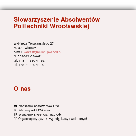
Stowarzyszenie Absolwentów
Politechniki Wrocławskiej
Wybrzeże Wyspiańskiego 27,
50-370 Wrocław
e-mail:
kontakt@alumni.pwr.edu.pl
NIP:898-20-32-447
tel. +48 71 320 41 35;
tel. +48 71 320 41 09
O nas
🎓 Zrzeszamy absolwentów PWr
📅 Działamy od 1976 roku
🎖Przyznajemy stypendia i nagrody
🚴‍♂️ Organizujemy zjazdy, wyjazdy, kursy i wiele innych