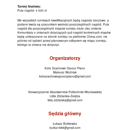
Turniej finałowy:
Pula nagród: 4 000 zł
We wszystkich turniejach kwalifikacyjnych będą nagrody rzeczowe, a
podane kwoty są szacunkiem wartości poszczególnych nagród. Pula
nagród dla poszczególnych etapów turnieju może ulec zmianie.
Komunikaty o zmianach dotyczących puli nagród konkretnych etapów
będą umieszczane na stronie turnieju na platformie Chess.com, nie
później niż tydzień przed planowanym odbyciem się etapu turnieju,
którego ta zmiana ma dotyczyć.
Organizatorzy
Koło Szachowe Giuoco Piano
Mateusz Woźniak
koloszachowegiuocopiano@gmail.com
Stowarzyszenie Absolwentów Politechniki Wrocławskiej
Lidia Zdziarska-Zaręba
lidia.zdziarska@gmail.com
Sędzia główny
Łukasz Butkiewicz
butka1988@gmail.com