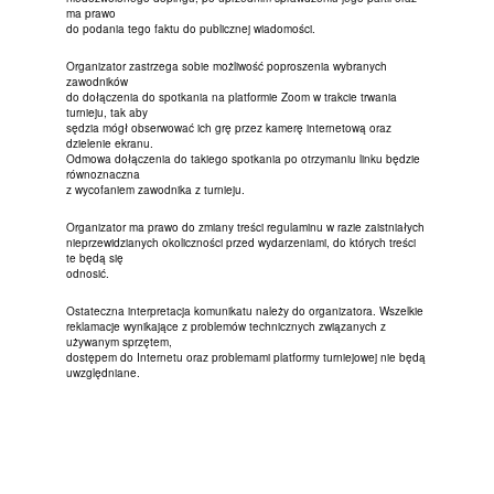
ma prawo
do podania tego faktu do publicznej wiadomości.
Organizator zastrzega sobie możliwość poproszenia wybranych
zawodników
do dołączenia do spotkania na platformie Zoom w trakcie trwania
turnieju, tak aby
sędzia mógł obserwować ich grę przez kamerę internetową oraz
dzielenie ekranu.
Odmowa dołączenia do takiego spotkania po otrzymaniu linku będzie
równoznaczna
z wycofaniem zawodnika z turnieju.
Organizator ma prawo do zmiany treści regulaminu w razie zaistniałych
nieprzewidzianych okoliczności przed wydarzeniami, do których treści
te będą się
odnosić.
Ostateczna interpretacja komunikatu należy do organizatora. Wszelkie
reklamacje wynikające z problemów technicznych związanych z
używanym sprzętem,
dostępem do Internetu oraz problemami platformy turniejowej nie będą
uwzględniane.