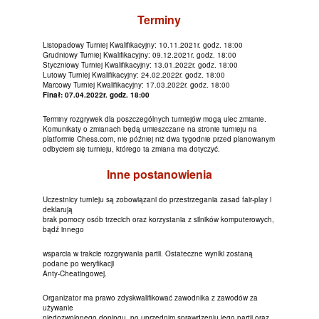
Terminy
Listopadowy Turniej Kwalifikacyjny: 10.11.2021r. godz. 18:00
Grudniowy Turniej Kwalifikacyjny: 09.12.2021r. godz. 18:00
Styczniowy Turniej Kwalifikacyjny: 13.01.2022r. godz. 18:00
Lutowy Turniej Kwalifikacyjny: 24.02.2022r. godz. 18:00
Marcowy Turniej Kwalifikacyjny: 17.03.2022r. godz. 18:00
Finał: 07.04.2022r. godz. 18:00
Terminy rozgrywek dla poszczególnych turniejów mogą ulec zmianie.
Komunikaty o zmianach będą umieszczane na stronie turnieju na
platformie Chess.com, nie później niż dwa tygodnie przed planowanym
odbyciem się turnieju, którego ta zmiana ma dotyczyć.
Inne postanowienia
Uczestnicy turnieju są zobowiązani do przestrzegania zasad fair-play i
deklarują
brak pomocy osób trzecich oraz korzystania z silników komputerowych,
bądź innego
wsparcia w trakcie rozgrywania partii. Ostateczne wyniki zostaną
podane po weryfikacji
Anty-Cheatingowej.
Organizator ma prawo zdyskwalifikować zawodnika z zawodów za
używanie
niedozwolonego dopingu, po uprzednim sprawdzeniu jego partii oraz