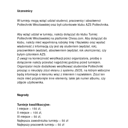
Uczestnicy
W turnieju mogą wziąć udział studenci, pracownicy i absolwenci
Politechniki Wrocławskiej oraz byli członkowie klubu AZS Politechnika.
Aby wziąć udział w turnieju, należy dołączyć do klubu Turniej
Politechniki Wrocławskiej na platformie Chess.com. Aby dołączyć do
klubu, należy mieć wypełnioną rubrykę Imię i Nazwisko oraz wysłać
wiadomość z informacją czy jest się studentem (wydział, rok),
pracownikiem (wydział), absolwentem (wydział, rok ukończenia), czy
byłym członkiem AZS.
Z uwagi na konieczność weryfikacji przez organizatora, prośbę o
dołączenie należy przesłać najpóźniej godzinę przed turniejem.
Organizator może dodatkowo weryfikować studentów Politechniki
prosząc o nieucięty zrzut ekranu z systemu JSOS, na którym widoczne
będą informacje o kierunku wraz z imieniem i nazwiskiem. Zrzut ten
może mieć przysłonięte inne elementy, takie jak numer albumu, czy
zdjęcie użytkownika.
Nagrody
Turnieje kwalifikacyjne:
I miejsce – 150 zł,
II miejsce – 100 zł,
III miejsce – 50 zł,
Najlepsza zawodniczka turnieju – 50 zł
Najlepszy pracownik turnieju – 50 zł