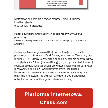
Mistrzostwa składają się z dwóch etapów – pięciu turniejów
kwalifikacyjnych
oraz turnieju finałowego.
Każdy z turniejów kwalifikacyjnych będzie rozgrywany według
poniższego
systemu: Szwajcarski, na dystansie 7 rund. Tempo gry: 7 minut + 3
sekundy.
Do turnieju finałowego zakwalifikuje się po 8 najlepszych osób z
poszczególnych kategorii – Finał Główny, Absolwenci, Zawodnicy bez
rankingu FIDE. Osoby te wyłaniane będą na podstawie sumy punktów
zdobytych w 4 z 5 turniejów kwalifikacyjnych, a w przypadku ich równej
ilości zadecyduje ilość zdobytych pierwszych i kolejnych miejsc. System
rozgrywek dla turniejów kwalifikacyjnych może ulec zmianie.
Komunikaty o zmianach będą umieszczane na stronie turnieju na
platformie Chess.com, nie później niż tydzień przed planowanym
odbyciem się turnieju, którego ta zmiana ma dotyczyć.
Platforma internetowa:
Chess.com