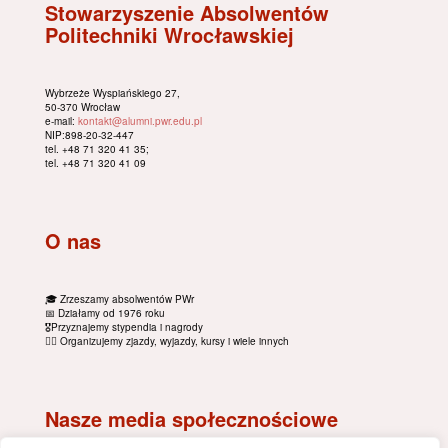
Stowarzyszenie Absolwentów
Politechniki Wrocławskiej
Wybrzeże Wyspiańskiego 27,
50-370 Wrocław
e-mail:
kontakt@alumni.pwr.edu.pl
NIP:898-20-32-447
tel. +48 71 320 41 35;
tel. +48 71 320 41 09
O nas
🎓 Zrzeszamy absolwentów PWr
📅 Działamy od 1976 roku
🎖Przyznajemy stypendia i nagrody
🚴‍♂️ Organizujemy zjazdy, wyjazdy, kursy i wiele innych
Nasze media społecznościowe