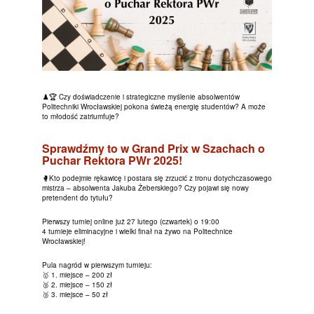
♟️🏆 Czy doświadczenie i strategiczne myślenie absolwentów
Politechniki Wrocławskiej pokona świeżą energię studentów? A może
to młodość zatriumfuje?
Sprawdźmy to w Grand Prix w Szachach o
Puchar Rektora PWr 2025!
🥊Kto podejmie rękawicę i postara się zrzucić z tronu dotychczasowego
mistrza – absolwenta Jakuba Żeberskiego? Czy pojawi się nowy
pretendent do tytułu?
Pierwszy turniej online już 27 lutego (czwartek) o 19:00
4 turnieje eliminacyjne i wielki finał na żywo na Politechnice
Wrocławskiej!
Pula nagród w pierwszym turnieju:
🥇 1. miejsce – 200 zł
🥈 2. miejsce – 150 zł
🥉 3. miejsce – 50 zł