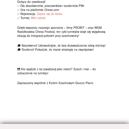
Dołącz do rywalizacji!
✅ Dla absolwentów, pracowników i studentów PWr
✅ Gra na platformie Chess.com
✅ Rejestracja:
Zapisz się do klubu
✅ Turniej:
Weź udział
Dzięki wsparciu naszego sponsora – firmy PROBIT – oraz WGM
Radzikowska Chess Festival, ten cykl turniejów staje się wyjątkową
okazją do integracji pokoleń przy szachownicy!
🎓 Absolwenci! Udowodnijcie, że lata doświadczenia robią różnicę!
🎓 Studenci! Pokażcie, że macie strategię na zwycięstwo!
🔜 Kto wyjdzie z tej rywalizacji jako mistrz? Szach i mat – do
zobaczenia na turnieju!
Zapraszamy wspólnie z Kołem Szachowym Giuoco Piano