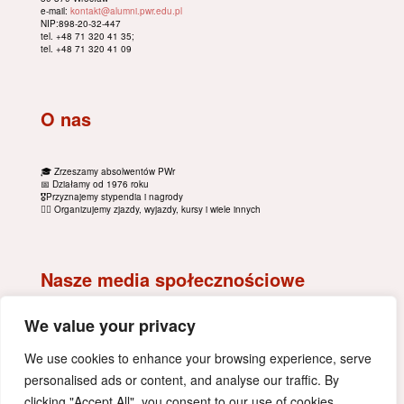
e-mail:
kontakt@alumni.pwr.edu.pl
NIP:898-20-32-447
tel. +48 71 320 41 35;
tel. +48 71 320 41 09
O nas
🎓 Zrzeszamy absolwentów PWr
📅 Działamy od 1976 roku
🎖Przyznajemy stypendia i nagrody
🚴‍♂️ Organizujemy zjazdy, wyjazdy, kursy i wiele innych
Nasze media społecznościowe
We value your privacy
We use cookies to enhance your browsing experience, serve
personalised ads or content, and analyse our traffic. By
clicking "Accept All", you consent to our use of cookies.
polityka prywatności