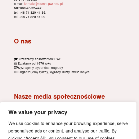
e-mail:
kontakt@alumni.pwr.edu.pl
NIP:898-20-32-447
tel. +48 71 320 41 35;
tel. +48 71 320 41 09
O nas
🎓 Zrzeszamy absolwentów PWr
📅 Działamy od 1976 roku
🎖Przyznajemy stypendia i nagrody
🚴‍♂️ Organizujemy zjazdy, wyjazdy, kursy i wiele innych
Nasze media społecznościowe
We value your privacy
We use cookies to enhance your browsing experience, serve
personalised ads or content, and analyse our traffic. By
clicking "Accept All", you consent to our use of cookies.
polityka prywatności