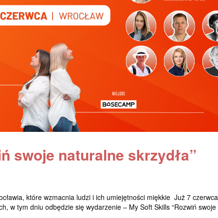
iń swoje naturalne skrzydła”
cławia, które wzmacnia ludzi i ich umiejętności miękkie Już 7 czerwc
h, w tym dniu odbędzie się wydarzenie – My Soft Skills “Rozwiń swoje