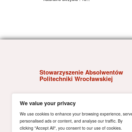
Stowarzyszenie Absolwentów
Politechniki Wrocławskiej
Wybrzeże Wyspiańskiego 27,
We value your privacy
50-370 Wrocław
e-mail:
kontakt@alumni.pwr.edu.pl
We use cookies to enhance your browsing experience, serv
NIP:898-20-32-447
tel. +48 71 320 41 35;
personalised ads or content, and analyse our traffic. By
tel. +48 71 320 41 09
clicking "Accept All", you consent to our use of cookies.