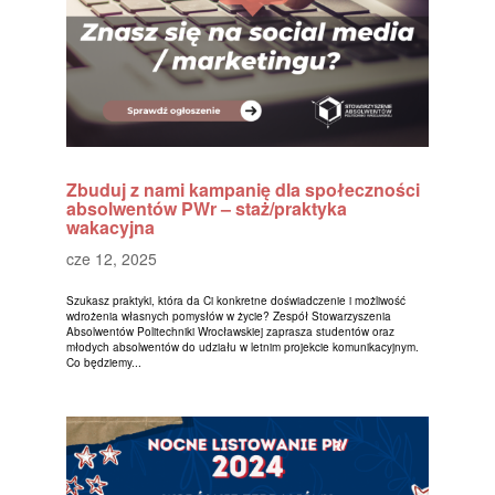
Zbuduj z nami kampanię dla społeczności
absolwentów PWr – staż/praktyka
wakacyjna
cze 12, 2025
Szukasz praktyki, która da Ci konkretne doświadczenie i możliwość
wdrożenia własnych pomysłów w życie? Zespół Stowarzyszenia
Absolwentów Politechniki Wrocławskiej zaprasza studentów oraz
młodych absolwentów do udziału w letnim projekcie komunikacyjnym.
Co będziemy...