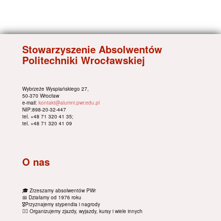
Stowarzyszenie Absolwentów
Politechniki Wrocławskiej
Wybrzeże Wyspiańskiego 27,
50-370 Wrocław
e-mail:
kontakt@alumni.pwr.edu.pl
NIP:898-20-32-447
tel. +48 71 320 41 35;
tel. +48 71 320 41 09
O nas
🎓 Zrzeszamy absolwentów PWr
📅 Działamy od 1976 roku
🎖Przyznajemy stypendia i nagrody
🚴‍♂️ Organizujemy zjazdy, wyjazdy, kursy i wiele innych